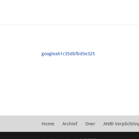
googlea61c35dbfbd5e325
Home
Archief
Over
ANBI Verplichti